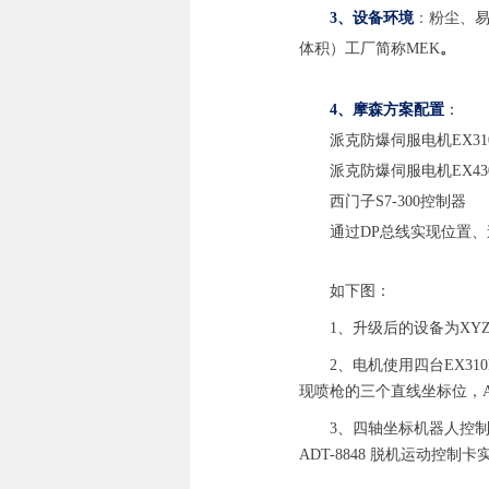
3、设备环境
：
粉尘、易
体积）工厂简称MEK
。
4、摩森方案配置
：
派克防爆伺服电机EX310
派克防爆伺服电机EX430
西门子S7-300控制器
通过DP总线实现位置
如下图：
1、升级后的设备为X
2、电机使用四台EX310
现喷枪的三个直线坐标位，
3、四轴坐标机器人控
ADT-8848 脱机运动控