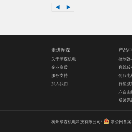
走进摩森
产品
关于摩森机电
控制器
企业资质
直线传
服务支持
伺服电
加入我们
行星减
六自由
反馈系
杭州摩森机电科技有限公司/
浙公网备案33