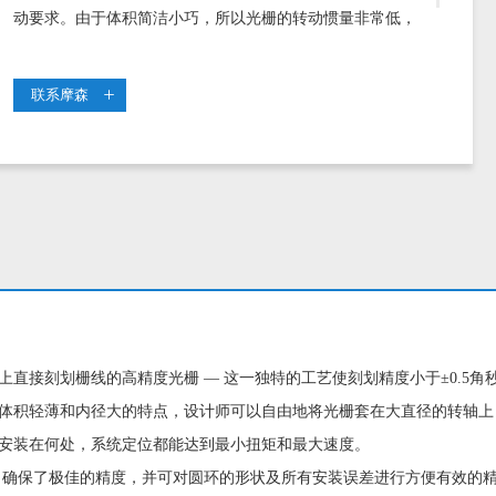
动要求。由于体积简洁小巧，所以光栅的转动惯量非常低，
确保无论安装在何处。
联系摩森
直接刻划栅线的高精度光栅 — 这一独特的工艺使刻划精度小于±0.5角秒
有体积轻薄和内径大的特点，设计师可以自由地将光栅套在大直径的转轴
论安装在何处，系统定位都能达到最小扭矩和最大速度。
，确保了极佳的精度，并可对圆环的形状及所有安装误差进行方便有效的