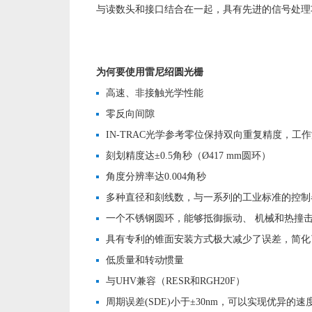
与读数头和接口结合在一起，具有先进的信号处理功能
为何要使用雷尼绍圆光栅
高速、非接触光学性能
零反向间隙
IN-TRAC光学参考零位保持双向重复精度，工作温度可
刻划精度达±0.5角秒（Ø417 mm圆环）
角度分辨率达0.004角秒
多种直径和刻线数，与一系列的工业标准的控制器兼容
一个不锈钢圆环，能够抵御振动、 机械和热撞
具有专利的锥面安装方式极大减少了误差，简
低质量和转动惯量
与UHV兼容（RESR和RGH20F）
周期误差(SDE)小于±30nm，可以实现优异的