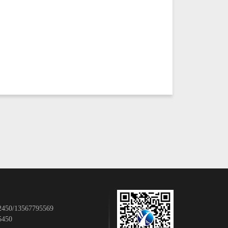
50/13567795569
450