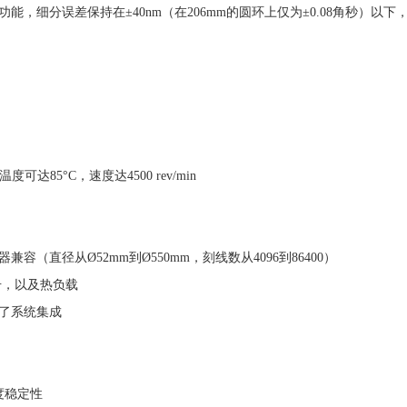
，细分误差保持在±40nm（在206mm的圆环上仅为±0.08角秒）以
达85°C，速度达4500 rev/min
（直径从Ø52mm到Ø550mm，刻线数从4096到86400）
击，以及热负载
化了系统集成
速度稳定性