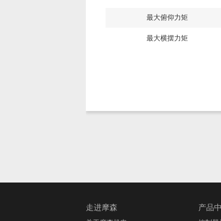
最大俯仰力矩
最大横摆力矩
走进摩森
产品