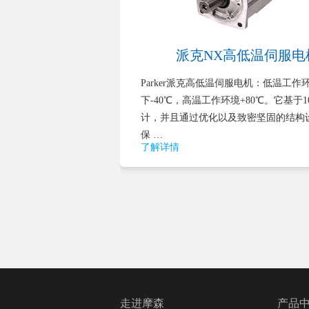
伺服电机
派克NX高低温伺服电
机，设计用于1区爆炸
Parker派克高低温伺服电机：低温工作
有坚固的防爆外壳，
下-40℃，高温工作环境+80℃。它基于
到周围环境。EX系
计，并且通过优化以及致密坚固的结构
保 …
了解详情
走进摩森
产品