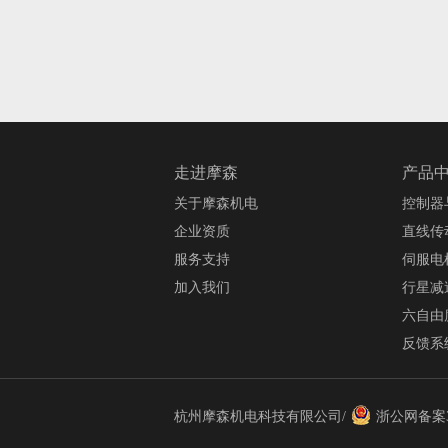
走进摩森
产品
关于摩森机电
控制器
企业资质
直线传
服务支持
伺服电
加入我们
行星减
六自由
反馈系
杭州摩森机电科技有限公司/
浙公网备案33