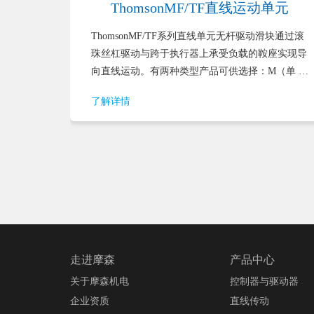
动单元
ThomsonMF/TF直线运动单元
驱动与跨
ThomsonMF/TF系列直线单元无杆驱动滑块通过滚
运动。
珠丝杠驱动与跨于执行器上承受负载的鞍座实现导
保护
向直线运动。有两种类型产品可供选择：M（单 …
了解详情
走进摩森
产品中心
关于摩森机电
控制器与驱动器
企业资质
直线传动