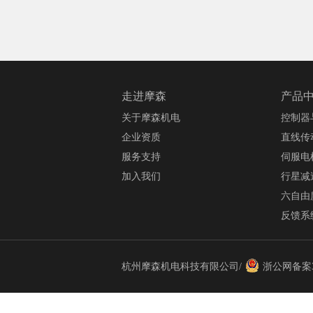
走进摩森
产品
关于摩森机电
控制器
企业资质
直线传
服务支持
伺服电
加入我们
行星减
六自由
反馈系
杭州摩森机电科技有限公司/
浙公网备案33