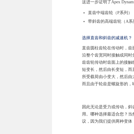
这进一步证明了Apex Dyn
直齿中端齿轮（P系列）
带斜齿的高端齿轮（A系
选择直齿和斜齿的减速机？
直齿圆柱齿轮在传动时，齿
沿整个齿宽同时接触或同时
齿齿轮传动时齿面上的接触
短变长，然后由长变短，而
所受载荷由小变大，然后由
而且由于轮齿是螺旋形的，
因此无论是受力或传动，斜
用。哪种选择最适合您？当
议，因为我们提供两种变体